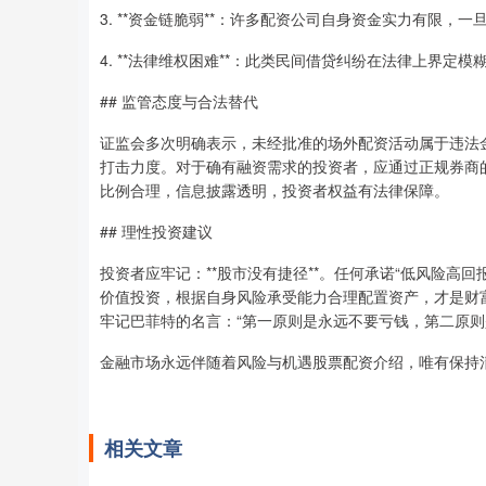
3. **资金链脆弱**：许多配资公司自身资金实力有限，
4. **法律维权困难**：此类民间借贷纠纷在法律上界定
## 监管态度与合法替代
证监会多次明确表示，未经批准的场外配资活动属于违法金
打击力度。对于确有融资需求的投资者，应通过正规券商
比例合理，信息披露透明，投资者权益有法律保障。
## 理性投资建议
投资者应牢记：**股市没有捷径**。任何承诺“低风险高
价值投资，根据自身风险承受能力合理配置资产，才是财
牢记巴菲特的名言：“第一原则是永远不要亏钱，第二原则
金融市场永远伴随着风险与机遇股票配资介绍，唯有保持
相关文章