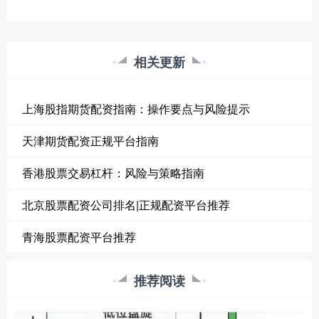
相关更新
上海股指期货配资指南：操作要点与风险提示
天津期货配资正规平台指南
香港股票交易杠杆：风险与策略指南
北京股票配资公司排名|正规配资平台推荐
青海股票配资平台推荐
推荐阅读