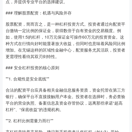
点，并提供专业平台的选择建议。
### 理解股票配资：机遇与风险并存
股票配资，简而言之，是一种杠杆投资方式。投资者通过向配资平
台缴纳一定比例的保证金，获得数倍于自有资金的交易额度。例
如，使用1:5的杠杆，10万元保证金可操作60万元的投资资金。这
种方式在行情向好时能显著放大收益，但同时也意味着风险同比例
增加。在无锡这样的区域性金融中心，配资服务尤其活跃，投资者
更需理性看待其双刃剑特性。
### 安全杠杆投资的核心原则
**1. 合规性是安全底线**
合法的配资平台应具备相关金融信息服务资质，资金托管在第三方
银行，确保平台不直接接触用户本金。投资者在选择时，务必查验
平台的营业执照、备案信息及资金存管协议，远离那些承诺“超高
杠杆”、“保底收益”的违规机构。
**2. 杠杆比例需量力而行**
高杠杆意味着高风险。建议新手投资者从低杠杆（如1:3）开始，