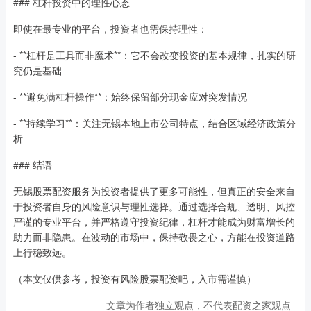
### 杠杆投资中的理性心态
即使在最专业的平台，投资者也需保持理性：
- **杠杆是工具而非魔术**：它不会改变投资的基本规律，扎实的研
究仍是基础
- **避免满杠杆操作**：始终保留部分现金应对突发情况
- **持续学习**：关注无锡本地上市公司特点，结合区域经济政策分
析
### 结语
无锡股票配资服务为投资者提供了更多可能性，但真正的安全来自
于投资者自身的风险意识与理性选择。通过选择合规、透明、风控
严谨的专业平台，并严格遵守投资纪律，杠杆才能成为财富增长的
助力而非隐患。在波动的市场中，保持敬畏之心，方能在投资道路
上行稳致远。
（本文仅供参考，投资有风险股票配资吧，入市需谨慎）
文章为作者独立观点，不代表配资之家观点