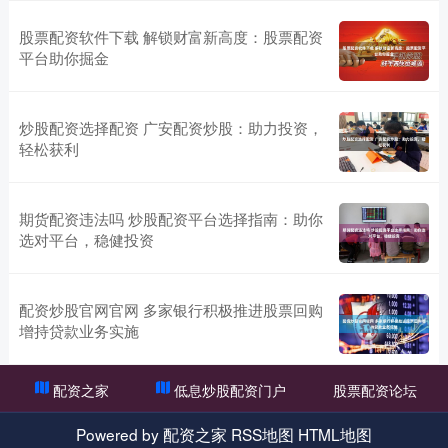
股票配资软件下载 解锁财富新高度：股票配资
平台助你掘金
炒股配资选择配资 广安配资炒股：助力投资，
轻松获利
期货配资违法吗 炒股配资平台选择指南：助你
选对平台，稳健投资
配资炒股官网官网 多家银行积极推进股票回购
增持贷款业务实施
配资之家
低息炒股配资门户
股票配资论坛
Powered by
配资之家
RSS地图
HTML地图