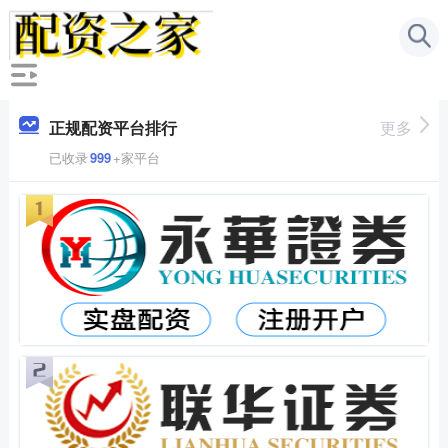
正规配资平台排行
更多
已收录
999
+家平台