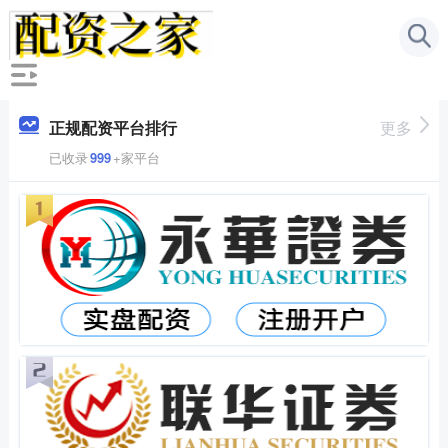
正规配资平台排行
更多
已收录
999
+家平台