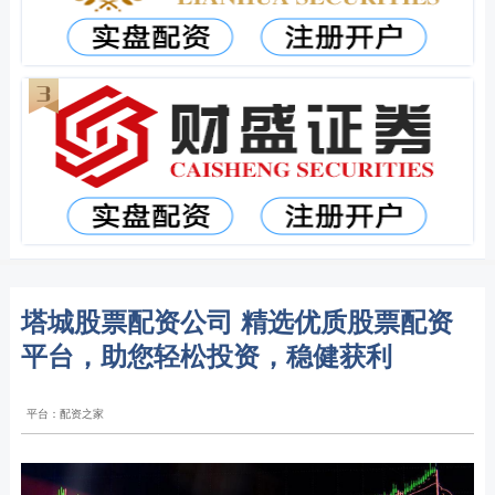
塔城股票配资公司 精选优质股票配资
平台，助您轻松投资，稳健获利
平台：配资之家