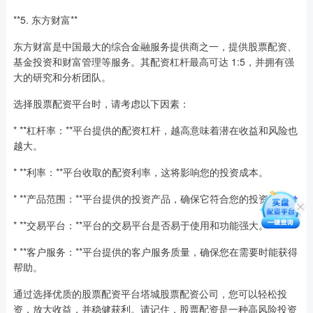
**5. 东方财富**
东方财富是中国最大的综合金融服务提供商之一，提供股票配资、
基金投资和财富管理等服务。其配资杠杆最高可达 1:5，并拥有强
大的研究和分析团队。
选择股票配资平台时，请考虑以下因素：
* **杠杆率：**平台提供的配资杠杆，越高意味着潜在收益和风险也
越大。
* **利率：**平台收取的配资利率，这将影响您的投资成本。
* **产品范围：**平台提供的投资产品，确保它符合您的投资目标。
* **交易平台：**平台的交易平台是否易于使用和功能强大。
* **客户服务：**平台提供的客户服务质量，确保您在需要时能获得
帮助。
通过选择优质的股票配资平台塔城股票配资公司，您可以轻松投
资，放大收益，并稳健获利。请记住，股票配资是一种高风险投资