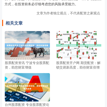
方式，在投资前务必仔细考虑您的风险承受能力。
文章为作者独立观点，不代表配资之家观点
相关文章
股票配资资讯 宁波专业股票配
股票配资开户网 期货配资：解
资，助您财富增值
锁交易新高度，助你财富倍增
台州股票配资 专业股票配资论