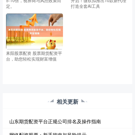
5-10倍，视券商与风控政策而
开启！微软拟推出10款新代理
定。
打造全套AI工具
耒阳股票配资 股票期货配资平
台，助您轻松实现财富增值
相关更新
山东期货配资平台正规公司排名及操作指南
网络配资股票：新手指南与风险提示