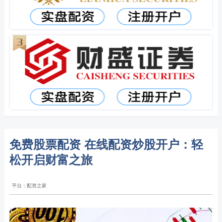
免费股票配资 在线配资炒股开户：轻
松开启财富之旅
平台：配资之家