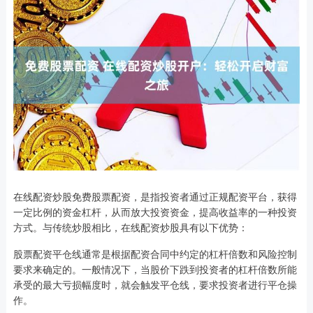
在线配资炒股免费股票配资，是指投资者通过正规配资平台，获得
一定比例的资金杠杆，从而放大投资资金，提高收益率的一种投资
方式。与传统炒股相比，在线配资炒股具有以下优势：
股票配资平仓线通常是根据配资合同中约定的杠杆倍数和风险控制
要求来确定的。一般情况下，当股价下跌到投资者的杠杆倍数所能
承受的最大亏损幅度时，就会触发平仓线，要求投资者进行平仓操
作。