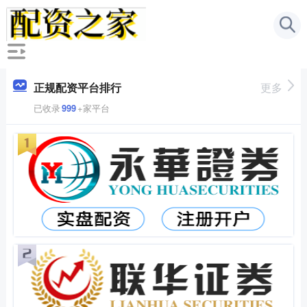
正规配资平台排行
更多
已收录
999
+家平台