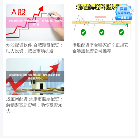
炒股配资软件 合肥期货配资：
港股配资平台哪家好？正规安
助力投资，把握市场机遇
全港股配资公司推荐
股宝网配资 永康市股票配资：
解锁财富新密码，助你投资无
忧