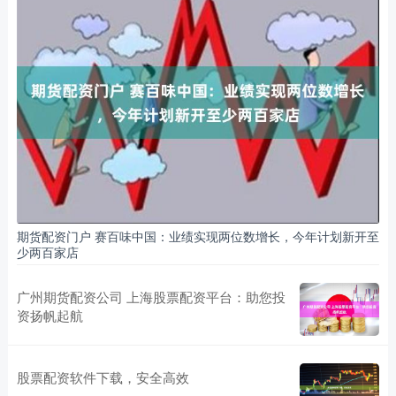
期货配资门户 赛百味中国：业绩实现两位数增长，今年计划新开至
少两百家店
广州期货配资公司 上海股票配资平台：助您投
资扬帆起航
股票配资软件下载，安全高效