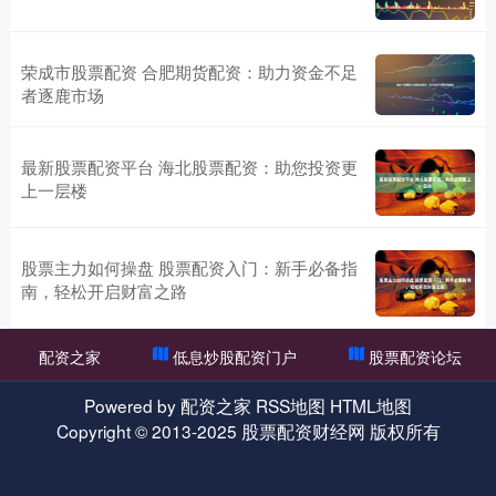
荣成市股票配资 合肥期货配资：助力资金不足
者逐鹿市场
最新股票配资平台 海北股票配资：助您投资更
上一层楼
股票主力如何操盘 股票配资入门：新手必备指
南，轻松开启财富之路
配资之家
低息炒股配资门户
股票配资论坛
Powered by
配资之家
RSS地图
HTML地图
Copyright
© 2013-2025
股票配资财经网
版权所有