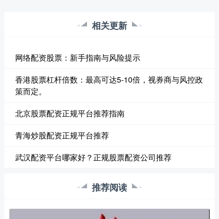
相关更新
网络配资股票：新手指南与风险提示
香港股票杠杆倍数：最高可达5-10倍，视券商与风控政
策而定。
北京股票配资正规平台推荐指南
青海炒股配资正规平台推荐
武汉配资平台哪家好？正规股票配资公司推荐
推荐阅读