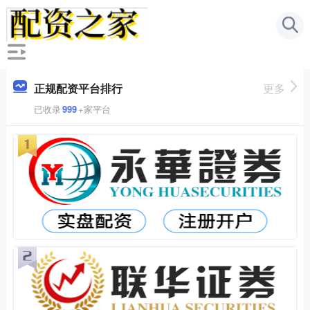
正规配资平台排行
更多
已收录
999
+家平台