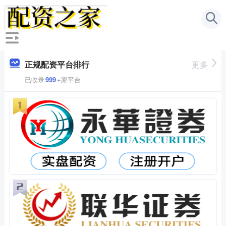
正规配资平台排行
更多
已收录
999
+家平台