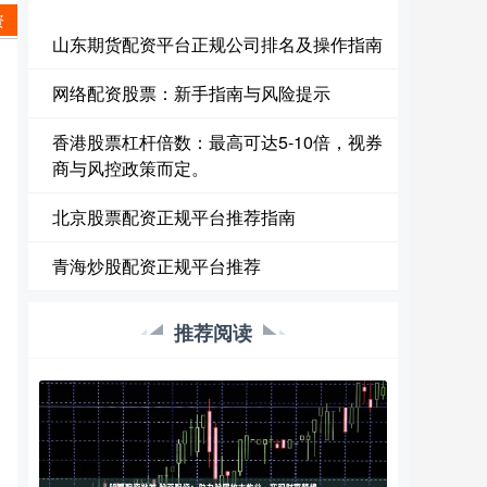
资
山东期货配资平台正规公司排名及操作指南
网络配资股票：新手指南与风险提示
香港股票杠杆倍数：最高可达5-10倍，视券
商与风控政策而定。
北京股票配资正规平台推荐指南
青海炒股配资正规平台推荐
推荐阅读