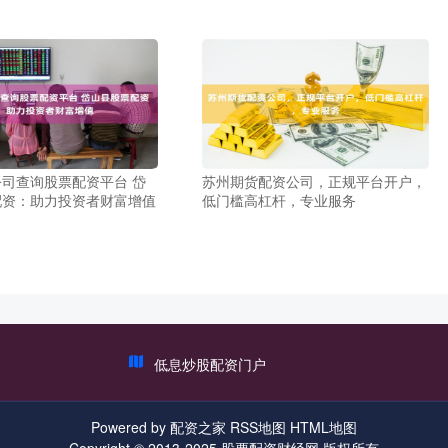
司查询股票配资平台 岱
苏州期货配资公司，正规平台开户，
配资：助力投资者财富增值
低门槛高杠杆，专业服务
低息炒股配资门户
Powered by
配资之家
RSS地图
HTML地图