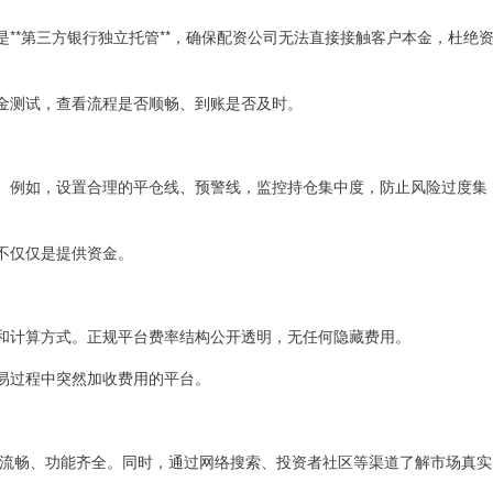
式是**第三方银行独立托管**，确保配资公司无法直接接触客户本金，杜绝
出入金测试，查看流程是否顺畅、到账是否及时。
体系。例如，设置合理的平仓线、预警线，监控持仓集中度，防止风险过度集
而不仅仅是提供资金。
构成和计算方式。正规平台费率结构公开透明，无任何隐藏费用。
在交易过程中突然加收费用的平台。
否稳定、流畅、功能齐全。同时，通过网络搜索、投资者社区等渠道了解市场真实