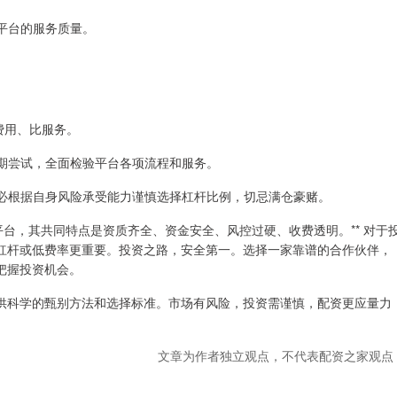
映平台的服务质量。
比费用、比服务。
行短期尝试，全面检验平台各项流程和服务。
。务必根据自身风险承受能力谨慎选择杠杆比例，切忌满仓豪赌。
平台，其共同特点是资质齐全、资金安全、风控过硬、收费透明。** 对于
杠杆或低费率更重要。投资之路，安全第一。选择一家靠谱的合作伙伴，
把握投资机会。
供科学的甄别方法和选择标准。市场有风险，投资需谨慎，配资更应量力
文章为作者独立观点，不代表配资之家观点