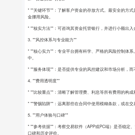
* **关键环节**：了解客户资金的存放方式。最安全的方
金挪用风险。
* **核实方法**：可咨询其资金托管银行，并进行小额
3. **风控体系与专业能力**
* **核心实力**：专业平台拥有科学、严格的风险控制
中。
* **服务体现**：是否提供专业的风控建议和市场分析，
4. **费用透明度**
* **比较重点**：清晰了解管理费、利息等所有费用的
* **警惕陷阱**：远离那些在合同中使用模糊条款，或
5. **用户体验与口碑**
* **参考依据**：考察交易软件（APP或PC端）是
口碑和历史评价。