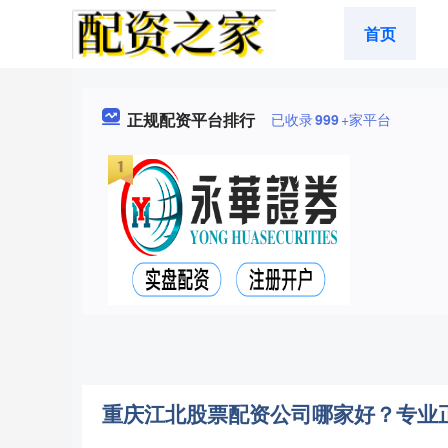
首页
正规配资平台排行
已收录
999
+家平台
重庆江北股票配资公司哪家好？专业