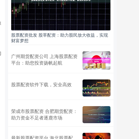
推
股票配资批发 股莘配资：助力股民放大收益，实现
财富梦想
问
广州期货配资公司 上海股票配资
平台：助您投资扬帆起航
股票配资软件下载，安全高效
荣成市股票配资 合肥期货配资：
助力资金不足者逐鹿市场
最新股票配资平台 海北股票配