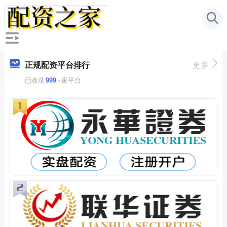
正规配资平台排行
更多
已收录
999
+家平台