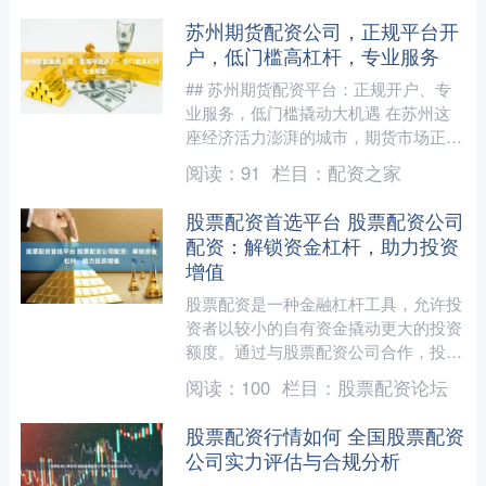
苏州期货配资公司，正规平台开
户，低门槛高杠杆，专业服务
## 苏州期货配资平台：正规开户、专
业服务，低门槛撬动大机遇 在苏州这
座经济活力澎湃的城市，期货市场正吸
引着越来越多投资者的目光。面对市场
阅读：
91
栏目：
配资之家
波动带来的机遇与挑战，....
股票配资首选平台 股票配资公司
配资：解锁资金杠杆，助力投资
增值
股票配资是一种金融杠杆工具，允许投
资者以较小的自有资金撬动更大的投资
额度。通过与股票配资公司合作，投资
者可以获得额外的资金，从而扩大投资
阅读：
100
栏目：
股票配资论坛
规模股票配资首选平台，提....
股票配资行情如何 全国股票配资
公司实力评估与合规分析