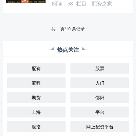
阅读：
58
栏目：
配资之家
行卡、证券账户....
共 1 页/10 条记录
热点关注
配资
股票
流程
入门
期货
邵阳
上海
平台
股指
网上配资平台