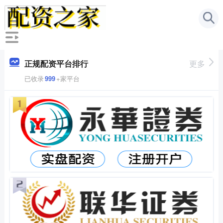
正规配资平台排行
更多
已收录
999
+家平台