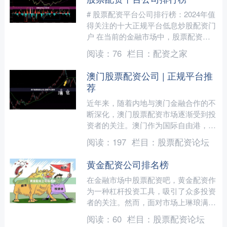
# 股票配资平台公司排行榜：2024年值
得关注的十大正规平台低息炒股配资门
户 在当前的金融市场中，股票配资作
为一种杠杆投资工具，受到越来越多投
阅读：
76
栏目：
配资之家
资者的关注。然而，....
澳门股票配资公司 | 正规平台推
荐
近年来，随着内地与澳门金融合作的不
断深化，澳门股票配资市场逐渐受到投
资者的关注。澳门作为国际自由港，拥
有独特的金融政策和相对宽松的监管环
阅读：
197
栏目：
股票配资论坛
境，吸引了不少配资平台在....
黄金配资公司排名榜
在金融市场中股票配资吧，黄金配资作
为一种杠杆投资工具，吸引了众多投资
者的关注。然而，面对市场上琳琅满目
的配资公司，如何选择一家安全、可
阅读：
60
栏目：
股票配资论坛
靠、服务优质的平台，成为投....