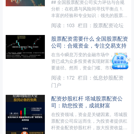
## 全国股票配资公司实力评估与合规
分析：在机遇与风险间寻找平衡点 1.
丰富的经验和专业知识：领先的股票配
资公司通常拥有丰富的经验和专业知
阅读：
103
栏目：
股票配资论坛
识，能够为投资者提供....
股票配资需要什么 全国股票配资
公司：合规资金，专注交易支持
在当今瞬息万变的金融市场中，股票投
资已成为众多投资者实现财富增值的重
要途径。然而，资金门槛、市场波动以
及个人风险承受能力等因素，常常成为
阅读：
172
栏目：
低息炒股配资
投资者扩大收益、把握机遇....
门户
配资炒股杠杆 塔城股票配资公
司：助您投资，成就财富
在投资领域，资金是关键因素。塔城股
票配资公司应运而生，为投资者提供杠
杆资金配资炒股杠杆，放大投资收益。
2. **提交开户资料：**提供身份证、银