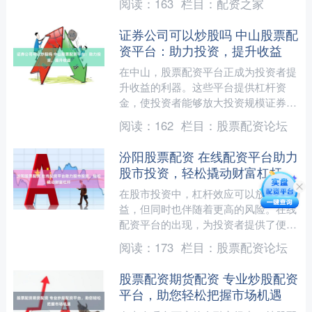
阅读：
163
栏目：
配资之家
间。 * **正规合规：....
证券公司可以炒股吗 中山股票配
资平台：助力投资，提升收益
在中山，股票配资平台正成为投资者提
升收益的利器。这些平台提供杠杆资
金，使投资者能够放大投资规模证券公
司可以炒股吗，从而获得更高的潜在回
阅读：
162
栏目：
股票配资论坛
报。 股票配资平台允许投资....
汾阳股票配资 在线配资平台助力
股市投资，轻松撬动财富杠杆
在股市投资中，杠杆效应可以放大收
益，但同时也伴随着更高的风险。在线
配资平台的出现，为投资者提供了便
捷、灵活的杠杆融资渠道，助力股市投
阅读：
173
栏目：
股票配资论坛
资，轻松撬动财富杠杆。 必选....
股票配资期货配资 专业炒股配资
平台，助您轻松把握市场机遇