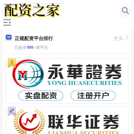
正规配资平台排行
更多
已收录
999
+家平台