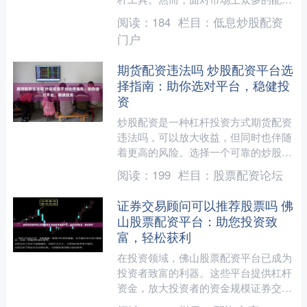
平台，如何选择正规可靠的公司成为投
阅读：
184
栏目：
低息炒股配资
资者首要考虑的问题。本文....
门户
期货配资违法吗 炒股配资平台选
择指南：助你选对平台，稳健投
资
炒股配资是一种杠杆投资方式期货配资
违法吗，可以放大收益，但同时也伴随
着更高的风险。选择一个可靠的炒股配
资平台至关重要，以确保资金安全和投
阅读：
199
栏目：
股票配资论坛
资收益。 1.了解自己的....
证券交易顾问可以推荐股票吗 佛
山股票配资平台：助您投资致
富，轻松获利
在投资领域，佛山股票配资平台已成为
投资者致富的利器。这些平台提供杠杆
资金，放大投资者的资金规模证券交易
顾问可以推荐股票吗，从而提升获利空