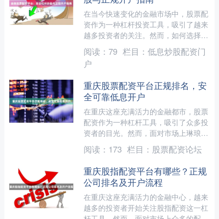
在当今快速变化的金融市场中，股票配
资作为一种杠杆投资工具，吸引了越来
越多投资者的关注。然而，如何选择安
全可靠的配资平台，并正确使用杠杆进
阅读：
79
栏目：
低息炒股配资门
行炒股，是每位投资者必须....
户
重庆股票配资平台正规排名，安
全可靠低息开户
在重庆这座充满活力的金融都市，股票
配资作为一种杠杆工具，吸引了众多投
资者的目光。然而，面对市场上琳琅满
目的配资平台，如何甄别正规、安全、
阅读：
173
栏目：
股票配资论坛
可靠的机构，并实现低息开....
重庆股指配资平台有哪些？正规
公司排名及开户流程
在重庆这座充满活力的金融中心，越来
越多的投资者开始关注股指配资这一杠
杆工具。然而，面对市场上众多的配资