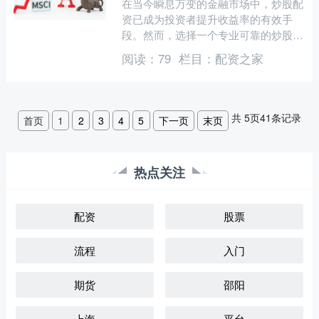
在当今瞬息万变的金融市场中，炒股配
资已成为投资者提升收益率的有效手
段。然而，选择一个专业可靠的炒股配
资平台至关重要。 实盘股票配资是一
阅读：
79
栏目：
配资之家
种融资方式，投资者通过配资....
共
5
页
41
条记录
首页
1
2
3
4
5
下一页
末页
热点关注
配资
股票
流程
入门
期货
邵阳
上海
平台