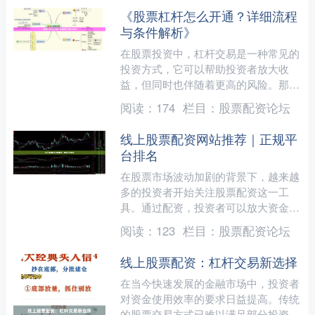
《股票杠杆怎么开通？详细流程
与条件解析》
在股票投资中，杠杆交易是一种常见的
投资方式，它可以帮助投资者放大收
益，但同时也伴随着更高的风险。那
么，股票杠杆怎么开通？需要满足哪些
阅读：
174
栏目：
股票配资论坛
条件？本文将为您详细解析开通....
线上股票配资网站推荐｜正规平
台排名
在股票市场波动加剧的背景下，越来越
多的投资者开始关注股票配资这一工
具。通过配资，投资者可以放大资金使
用效率，在行情向好时获取更高收益。
阅读：
123
栏目：
股票配资论坛
然而，市场上配资平台鱼龙混....
线上股票配资：杠杆交易新选择
在当今快速发展的金融市场中，投资者
对资金使用效率的要求日益提高。传统
的股票交易方式已难以满足部分投资者