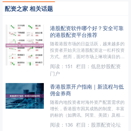
配资之家 相关话题
港股配资软件哪个好？安全可靠
的港股配资平台推荐
随着港股市场的日益活跃，越来越多的
投资者开始关注港股配资这一杠杆投资
方式。然而，面对市场上琳琅满目的港
股配资软件和平台股票配资知识，许多
阅读：
151
栏目：
低息炒股配资
投资者不禁困惑：港股配资....
门户
香港股票开户指南｜新流程与低
佣金券商
随着内地投资者对海外资产配置需求的
增长，香港股市因其成熟的制度、丰富
的标的（如腾讯、阿里、美团）及相对
自由的交易环境，成为许多人的首选。
阅读：
136
栏目：
股票配资论坛
然而，开户流程、券商选择....