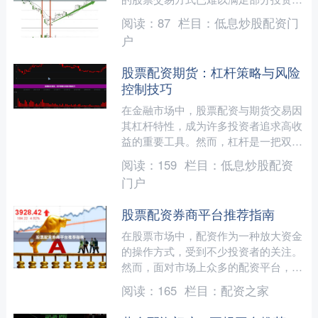
扩大收益的需求股票配资知识，而**线
阅读：
87
栏目：
低息炒股配资门
上股票配资**作为一种....
户
股票配资期货：杠杆策略与风险
控制技巧
在金融市场中，股票配资与期货交易因
其杠杆特性，成为许多投资者追求高收
益的重要工具。然而，杠杆是一把双刃
剑，既能放大收益，也会加剧亏损。本
阅读：
159
栏目：
低息炒股配资
文将深入探讨股票配资期货....
门户
股票配资券商平台推荐指南
在股票市场中，配资作为一种放大资金
的操作方式，受到不少投资者的关注。
然而，面对市场上众多的配资平台，如
何选择一家正规、安全、透明的券商平
阅读：
165
栏目：
配资之家
台，成为投资者首要考虑的....