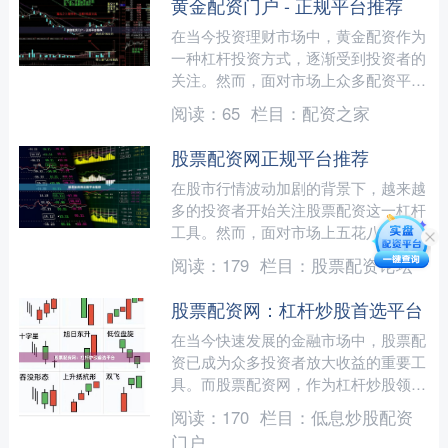
黄金配资门户 - 正规平台推荐
在当今投资理财市场中，黄金配资作为
一种杠杆投资方式，逐渐受到投资者的
关注。然而，面对市场上众多配资平
台，如何选择一家正规、安全、可靠的
阅读：
65
栏目：
配资之家
平台成为投资者最关心的问题....
股票配资网正规平台推荐
在股市行情波动加剧的背景下，越来越
多的投资者开始关注股票配资这一杠杆
工具。然而，面对市场上五花八门的配
资平台，如何甄别正规平台、避免踩
阅读：
179
栏目：
股票配资论坛
坑，成为投资者最关心的问题....
股票配资网：杠杆炒股首选平台
在当今快速发展的金融市场中，股票配
资已成为众多投资者放大收益的重要工
具。而股票配资网，作为杠杆炒股领域
的专业平台，正凭借其安全、高效、灵
阅读：
170
栏目：
低息炒股配资
活的服务，成为越来越多投....
门户