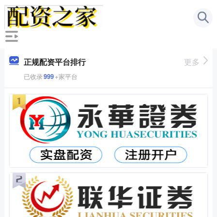
正规配资平台排行
更多
已收录
999
+家平台