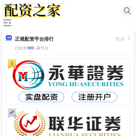
正规配资平台排行
更多
已收录
999
+家平台